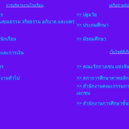
การบริหารงานโรงเรียน
เครือข่ายผู
าร
>> ปฐมวัย
ริมคุณธรรม จริยธรรม อภิบาล และแพร่
>> ประถมศึกษา
นักเรียน
>> มัธยมศึกษา
รและการเงิน
เว็บไซต์ที่เก
กร
>>
ค
ณะรักกางเขน แห่งจัน
รงานทั่วไป
>>
ส
ภาการศึกษาคาทอลิก
>>
สำนักงานคณะกรรมการ
เอกชน
>>
สำนักงาน
ก
ารศึกษาขั้น