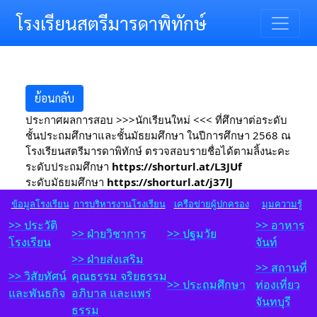
Toggle 
โรงเรียนสตรีมารดาพิทักษ์
ย้อนกลับ
ประกาศผลการสอบ >>>นักเรียนใหม่ <<< ที่ศึกษาต่อระดับ
ชั้นประถมศึกษาและชั้นมัธยมศึกษา ในปีการศึกษา 2568 ณ
โรงเรียนสตรีมารดาพิทักษ์ ตรวจสอบรายชื่อได้ตามลิ้งนะคะ
ระดับประถมศึกษา
https://shorturl.at/L3JUf
ระดับมัธยมศึกษา
https://shorturl.at/j37lJ
ข้อมูลโรงเรียน
การบริหารงานโรงเรียน
เครือข่ายผู้ปกครอง
มุมความรู้
>> ประวัติ
>> อาหาร
>>
ฝ่ายวิชาการ
>> ปฐมวัย
โรงเรียน
จันท์
>> ฝ
่ายส่งเสริม
>> สถานที่
>> วิสัยทัศน์
คุณธรรม จริยธรรม
>> ประถมศึกษา
ท่องเที่ยว
และพันธกิจ
อภิบาล และแพร่
จันทบุรี
ธรรม