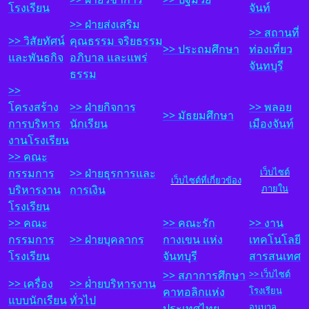
โรงเรียน
จันท์
>> ฝ
่ายส่งเสริม
>> สถานที่
>> วิสัยทัศน์
คุณธรรม จริยธรรม
>> ประถมศึกษา
ท่องเที่ยว
และพันธกิจ
อภิบาล และแพร่
จันทบุรี
ธรรม
>>
โครงสร้าง
>> ฝ
่ายกิจการ
>> พลอย
>> มัธยมศึกษา
การบริหาร
นักเรียน
เมืองจันท์
งานโรงเรียน
>> คณะ
กรรมการ
>> ฝ
่ายธุรการและ
เว็บไซต์
เว็บไซต์ที่เกี่ยวข้อง
บริหารงาน
การเงิน
ภายใน
โรงเรียน
>> คณะ
>>
ค
ณะรัก
>>
งาน
กรรมการ
>> ฝ
่ายบุคลากร
กางเขน แห่ง
เทคโนโลยี
โรงเรียน
จันทบุรี
สารสนเทศ
>>
ส
ภาการศึกษา
>> เว็บไซต์
>> เครื่อง
>> ฝ
่่ายบริหารงาน
คาทอลิกแห่ง
โรงเรียน
แบบนักเรียน
ทั่วไป
ประเทศไทย
อนุบาล